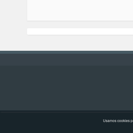
Usamos cookies pa
Politica de Privacidad
Sitemap
Añade una Radio