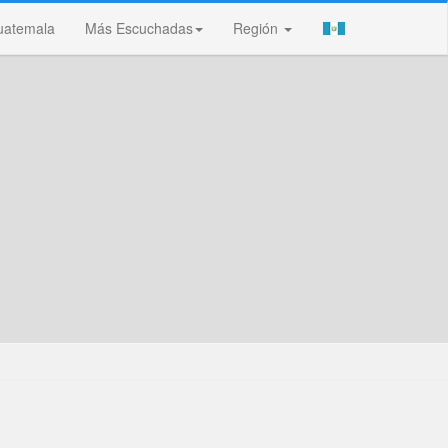
uatemala
Más Escuchadas
Región