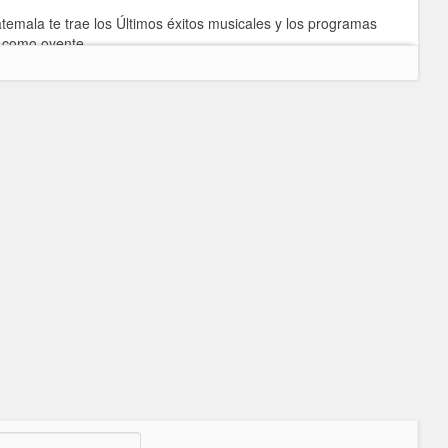
mala te trae los Últimos éxitos musicales y los programas
o como oyente.
 escuchar en vivo en la frecuencia de tu dial 94.1 Fm