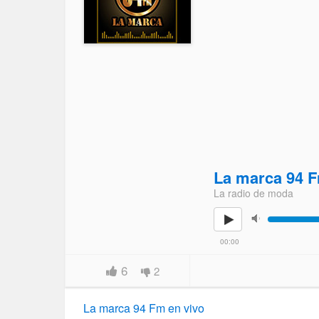
La marca 94 
La radio de moda
00:00
6
2
La marca 94 Fm en vivo