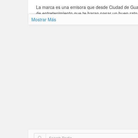
La marca es una emisora que desde Ciudad de Guate
de entretenimiento que te haran pasar un buen rat
Mostrar Más
La marca Fm te brinda La música de moda y la podés
La Programación de La marca 94 Fm
Control con Mr. B y DJ Demon
Electro Space
Alexis y Junior
Modo convivio
El corre corre de la Mañana
Los Locutores Principales de La marca 94 Fm
DJ Demon
DJ Criss Valdéz
Julio de Mata
DJ Ed
Mister B