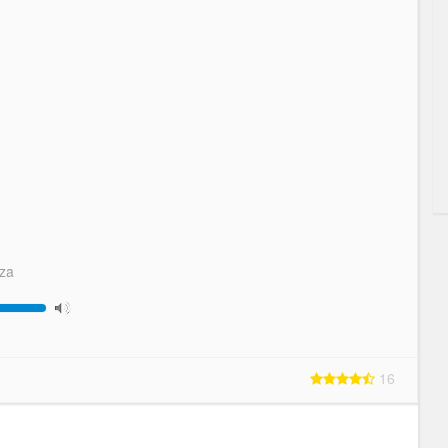
za
16