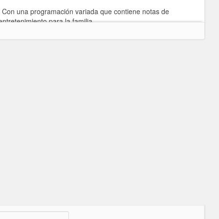
. Con una programación variada que contiene notas de
entretenimiento para la familia.
ar el evangelio eterno en todo el mundo comenzando en