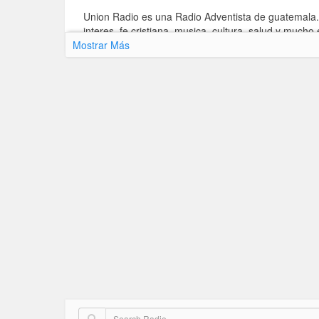
Union Radio es una Radio Adventista de guatemala
interes, fe cristiana, musica, cultura, salud y mucho 
Mostrar Más
El propósito de Union Radio Guatemala es proclam
Guatemala.
Los Locutores Principales de Union Radio
JUAN LOPEZ
ANIBAL VICENTE
BIANCA RECANCOJ
ADRIANA LOPEZ
GABRIELA CORONADO
ZARAI ANDRADE
EDDIE RODRIGUEZ
YURMAN ROBLERO
JASON VICENTE
PABLO ZOSEL