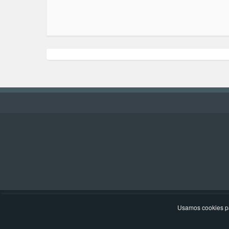
Usamos cookies pa
Politica de Privacidad
Sitemap
Añade una Radio