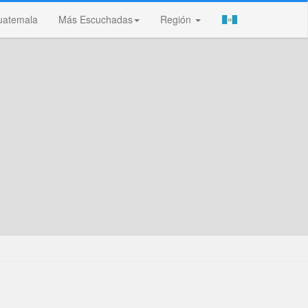
uatemala
Más Escuchadas
Región