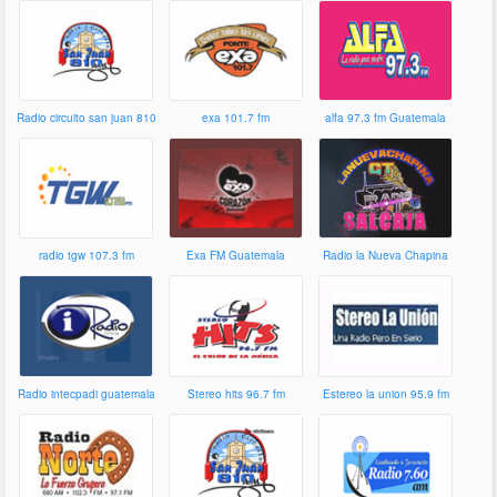
Radio circuito san juan 810
exa 101.7 fm
alfa 97.3 fm Guatemala
am
radio tgw 107.3 fm
Exa FM Guatemala
Radio la Nueva Chapina
Radio intecpadi guatemala
Stereo hits 96.7 fm
Estereo la union 95.9 fm