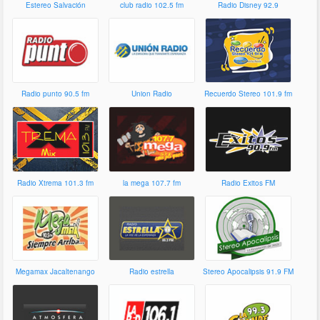
Estereo Salvación
club radio 102.5 fm
Radio Disney 92.9
guatemala
Radio punto 90.5 fm
Union Radio
Recuerdo Stereo 101.9 fm
Radio Xtrema 101.3 fm
la mega 107.7 fm
Radio Exitos FM
Guatemala
Megamax Jacaltenango
Radio estrella
Stereo Apocalipsis 91.9 FM