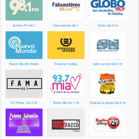
Ilumina Fm 98.1
Fabuestereo 88.1
Globo 98.9 fm
Nuevo Mundo Radio
Emsoras Unidas
radio sonora 96.9 fm
Fm Fama 102.5 fm
Radio Mia 93.7 fm
Galaxia la picosa 88.5 fm