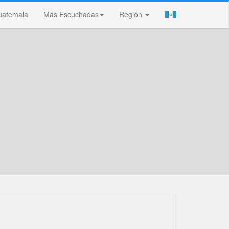
uatemala
Más Escuchadas
Región